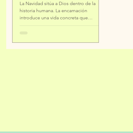
La Navidad sitúa a Dios dentro de la
historia humana. La encarnación
introduce una vida concreta que
depende de otras vidas. Desde ahí se
comprende la experiencia de María.
María atraviesa la maternidad en
circunstancias exigentes. Toma
decisiones importantes. Afronta
desplazamientos, límites materiales y
una responsabilidad que crece sin
instrucciones claras. Permanece atenta a
lo que ocurre a su alrededor y responde
con fidelidad a lo que le ha sido
confiado. Su fe se expr