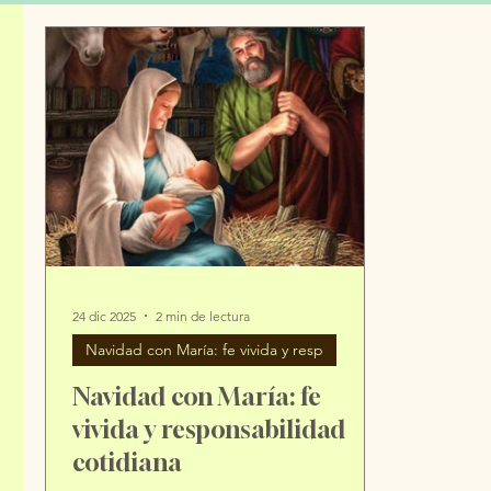
24 dic 2025
2 min de lectura
Navidad con María: fe vivida y resp
Navidad con María: fe
vivida y responsabilidad
cotidiana