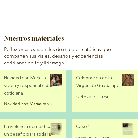
Nuestros materiales
Reflexiones personales de mujeres católicas que
comparten sus viajes, desafíos y experiencias
cotidianas de fe y liderazgo.
Navidad con María: fe
Celebración de la
vivida y responsabilidad
Virgen de Guadalupe
cotidiana
12 dic 2025
1 min de lectura
Navidad con María: fe vivida y resp
24 dic 2025
2 min de lectura
La violencia domestica:
Caso 1
un desafio para toda la
18 nov 2025
1 min de lectura